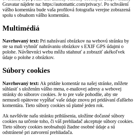
Gravatar nájdete na: https://automattic.com/privacy/. Po schválení
vášho komentára bude vaša profilová fotografia verejne zobrazená
spolu s obsahom vášho komentára.
Multimédiá
Navrhovaný text:
Pri nahrávaní obrázkov na webovú stránku by
ste sa mali vyhnúť nahrávaniu obrázkov s EXIF GPS údajmi o
polohe. Návštevníci webu môžu stiahnuť a zobraziť akékoľvek
údaje o polohe z obrázkov.
Súbory cookies
Navrhovaný text:
Ak pridáte komentár na našej stránke, môžete
súhlasiť s uložením vášho mena, e-mailovej adresy a webovej
stránky do súborov cookies. Je to pre vaše pohodlie, aby ste
nemuseli opätovne vypĺňať vaše údaje znovu pri pridávaní ďalšieho
komentára. Tieto súbory cookies sú platné jeden rok.
Ak navštívite našu stránku prihlásenia, uložíme dočasné súbory
cookies na určenie toho, či váš prehliadač akceptuje súbory cookies.
Tieto súbory cookies neobsahujú žiadne osobné údaje a sú
odstránené pri zatvorení prehliadača.