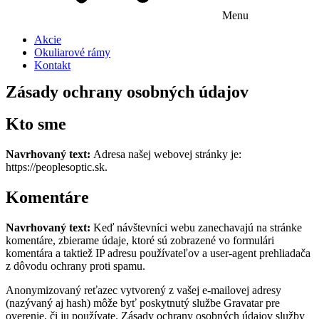
Menu
Akcie
Okuliarové rámy
Kontakt
Zásady ochrany osobných údajov
Kto sme
Navrhovaný text:
Adresa našej webovej stránky je:
https://peoplesoptic.sk.
Komentáre
Navrhovaný text:
Keď návštevníci webu zanechavajú na stránke
komentáre, zbierame údaje, ktoré sú zobrazené vo formulári
komentára a taktiež IP adresu používateľov a user-agent prehliadača
z dôvodu ochrany proti spamu.
Anonymizovaný reťazec vytvorený z vašej e-mailovej adresy
(nazývaný aj hash) môže byť poskytnutý službe Gravatar pre
overenie, či ju používate. Zásady ochrany osobných údajov služby