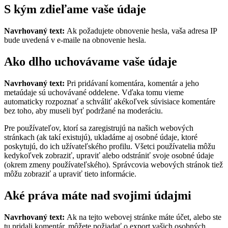
S kým zdieľame vaše údaje
Navrhovaný text:
Ak požadujete obnovenie hesla, vaša adresa IP
bude uvedená v e-maile na obnovenie hesla.
Ako dlho uchovávame vaše údaje
Navrhovaný text:
Pri pridávaní komentára, komentár a jeho
metaúdaje sú uchovávané oddelene. Vďaka tomu vieme
automaticky rozpoznať a schváliť akékoľvek súvisiace komentáre
bez toho, aby museli byť podržané na moderáciu.
Pre používateľov, ktorí sa zaregistrujú na našich webových
stránkach (ak takí existujú), ukladáme aj osobné údaje, ktoré
poskytujú, do ich užívateľského profilu. Všetci používatelia môžu
kedykoľvek zobraziť, upraviť alebo odstrániť svoje osobné údaje
(okrem zmeny používateľského). Správcovia webových stránok tiež
môžu zobraziť a upraviť tieto informácie.
Aké práva máte nad svojimi údajmi
Navrhovaný text:
Ak na tejto webovej stránke máte účet, alebo ste
tu pridali komentár, môžete požiadať o export vašich osobných