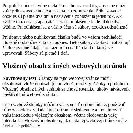
Pri prihlásení nastavíme niekoľko súborov cookies, aby sme uložili
vaše prihlasovacie údaje a nastavenia zobrazenia. Prihlasovacie
cookies sú platné dva dni a nastavenia zobrazenia jeden rok. Ak
zvolíte možnosť „zapamätať“, vaše prihlásenie bude platné dva
týždne. Pri odhlásení sa z vášho účtu sú súbory cookies odstránené.
Pri úprave alebo publikovaní článku budú vo vašom prehliadači
uložené dodatočné súbory cookies. Tieto súbory cookies neobsahujú
žiadne osobné údaje a odkazujú iba na ID článku, ktorý ste
upravovali. Súbory sú platné 1 deň.
Vložený obsah z iných webových stránok
Navrhovaný text:
Články na tejto webovej stránke môžu
obsahovať vložený obsah (napr. videá, obrázky, články a podobne).
Vložený obsah z iných stránok sa chová rovnako, akoby návštevník
navštívil inú webovú stránku.
Tieto webové stránky môžu o vás zbierať osobné údaje, používať
súbory cookies, vkladať treťo-stranné sledovanie a monitorovať
vašu interakciu s vloženým obsahom, včetne sledovania vašej
interakcie s vloženým obsahom, ak na danej webovej stránke máte
účet a ste prihlásený.